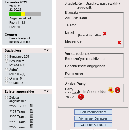
Lanwahn 2023
Sitzplatz
Kein Sitzplatz ausgewählt /
20.10.23 -
zugeteilt.
22.10.23
Kontakt
Adresse
1f3ou
Angemeldet: 24
Bezahlt: 18
Telefon
Frei: 30
Email
Counter
[Newsletter-Abo:
]
Diese Party ist
Messenger
bereits vorüber
Statistiken
?
X
Verschiedenes
Benutzer: 105
Benutzertyp
Gast (deaktiviert)
Besucher:
520.443
(1)
Geschlecht
Nicht angegeben
Aufrufe:
Kommentar
691.906
(1)
Online: 0
Untätig: 0
Aktive Party
Party
Zuletzt angemeldet
?
X
Nicht Angemeldet,
'
Lanwahn
2023
'
Zuletzt
angemeldet:
???? Top U...
???? Trans...
Benutzerübersicht
???? Trans...
Vorheriger Benutzer
???? Trans...
Nächster Benutzer
???? Trans...