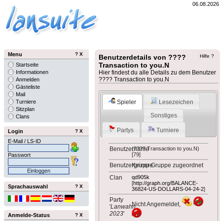
06.08.2026
Menu
?
X
Benutzerdetails von ????
Hilfe ?
Transaction to you.N
Startseite
Informationen
Hier findest du alle Details zu dem Benutzer
???? Transaction to you.N
Anmelden
Gästeliste
Mail
Spieler
Lesezeichen
Turniere
Sitzplan
Sonstiges
Clans
Partys
Turniere
Login
?
X
E-Mail / LS-ID
Benutzername
(???? Transaction to you.N)
[79]
Passwort
Benutzergruppe
Keiner Gruppe zugeordnet
Clan
qd905k
[
http://graph.org/BALANCE-
Sprachauswahl
?
X
36824-US-DOLLARS-04-24-2
]
Party
Nicht Angemeldet,
'
Lanwahn
2023
'
Anmelde-Status
?
X