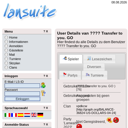
08.08.2026
Menu
?
X
User Details van ???? Transfer to
you. GO
Home
Informationen
Hier findest du alle Details zu dem Benutzer
???? Transfer to you. GO
Anmelden
Gästeliste
Mail
Spieler
Lesezeichen
Turniere
Sitzplan
Diversen
Clans
Partys
Turniere
Inloggen
?
X
E-Mail / LS-ID
Gebruikersnaam
(???? Transfer to you. GO )
[76]
Passwort
Gebruikersgroep
Aangesloten bij geen
groepen
Clan
vpdkcw
Sprachauswahl
?
X
[
http://graph.org/BALANCE-
36824-US-DOLLARS-04-24
]
Party
Niet Geregistreerd,
'
Lanwahn
Anmelde-Status
?
X
2023
'