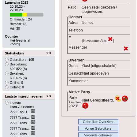
Lanwahn 2023
20.10.23 -
Patio
Geen zetel gekozen /
22.10.23
toegewezen.
Contact
Onthouden: 24
Adres
5umez
Betaald: 18
Vrij: 30
Telefoon
Counter
E
Het feest is al
[Newsletter-Abo:
]
voorbij
Messenger
Statistieken
?
X
Gebruikers: 105
Diversen
Bezoekers:
Guest
Gast (uitgeschakeld)
520.822
(8)
Geslacht
Niet opgegeven
Bekeken:
693.675
(8)
Kommentar
Online: 0
Untätig: 0
Aktive Party
Laatste ingeschrevenen
?
X
Party
Niet Geregistreerd,
'
Lanwahn
Laatste
2023
'
ingeschrevenen:
???? Top U...
???? Trans...
Gebruiker Overzicht
???? Trans...
Vorige Gebruikers
???? Trans...
???? Trans...
Volgende gebruiker