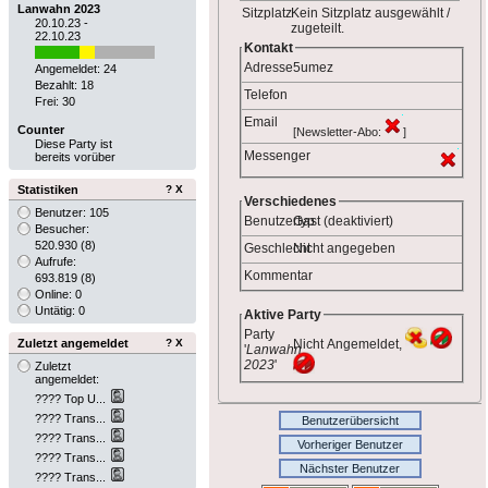
Lanwahn 2023
Sitzplatz
Kein Sitzplatz ausgewählt /
20.10.23 -
zugeteilt.
22.10.23
Kontakt
Adresse
5umez
Angemeldet: 24
Bezahlt: 18
Telefon
Frei: 30
Email
Counter
[Newsletter-Abo:
]
Diese Party ist
Messenger
bereits vorüber
Statistiken
?
X
Verschiedenes
Benutzer: 105
Benutzertyp
Gast (deaktiviert)
Besucher:
520.930
(8)
Geschlecht
Nicht angegeben
Aufrufe:
Kommentar
693.819
(8)
Online: 0
Untätig: 0
Aktive Party
Party
Zuletzt angemeldet
?
X
Nicht Angemeldet,
'
Lanwahn
2023
'
Zuletzt
angemeldet:
???? Top U...
???? Trans...
Benutzerübersicht
???? Trans...
Vorheriger Benutzer
???? Trans...
Nächster Benutzer
???? Trans...