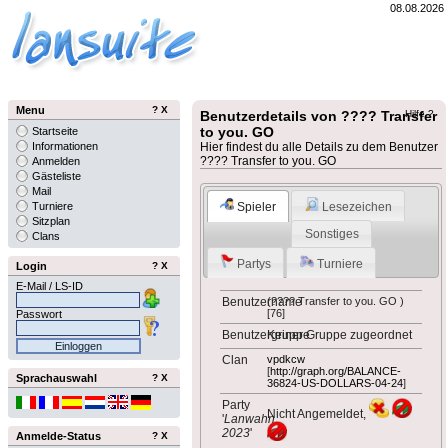
08.08.2026
Menu
?
X
Benutzerdetails von ???? Transfer
Hilfe ?
to you. GO
Startseite
Informationen
Hier findest du alle Details zu dem Benutzer
???? Transfer to you. GO
Anmelden
Gästeliste
Mail
Spieler
Lesezeichen
Turniere
Sitzplan
Sonstiges
Clans
Partys
Turniere
Login
?
X
E-Mail / LS-ID
Benutzername
(???? Transfer to you. GO )
[76]
Passwort
Benutzergruppe
Keiner Gruppe zugeordnet
Clan
vpdkcw
[
http://graph.org/BALANCE-
Sprachauswahl
?
X
36824-US-DOLLARS-04-24
]
Party
Nicht Angemeldet,
'
Lanwahn
2023
'
Anmelde-Status
?
X