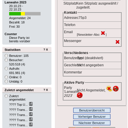
Lanwahn 2023
Sitzplatz
Kein Sitzplatz ausgewählt /
20.10.23 -
zugeteilt.
22.10.23
Kontakt
Adresse
c75p3
Angemeldet: 24
Bezahlt: 18
Telefon
Frei: 30
Email
Counter
[Newsletter-Abo:
]
Diese Party ist
Messenger
bereits vorüber
Statistiken
?
X
Verschiedenes
Benutzer: 105
Benutzertyp
Gast (deaktiviert)
Besucher:
520.518
(4)
Geschlecht
Nicht angegeben
Aufrufe:
Kommentar
691.981
(4)
Online: 0
Untätig: 0
Aktive Party
Party
Zuletzt angemeldet
?
X
Nicht Angemeldet,
'
Lanwahn
2023
'
Zuletzt
angemeldet:
???? Top U...
???? Trans...
Benutzerübersicht
???? Trans...
Vorheriger Benutzer
???? Trans...
Nächster Benutzer
???? Trans...