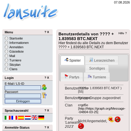
07.08.2026
Menu
?
X
Benutzerdetails von ???? +
Hilfe ?
1.839583 BTC.NEXT
Startseite
Informationen
Hier findest du alle Details zu dem Benutzer
???? + 1.839583 BTC.NEXT
Anmelden
Gästeliste
Mail
Spieler
Lesezeichen
Turniere
Sitzplan
Sonstiges
Clans
Partys
Turniere
Login
?
X
E-Mail / LS-ID
Benutzername
(???? + 1.839583 BTC.NEXT )
[55]
Passwort
Benutzergruppe
Keiner Gruppe zugeordnet
Clan
crgd5o
[
http://https://graph.org/Message-
Sprachauswahl
?
X
-04804-03-25
]
Party
Nicht Angemeldet,
'
Lanwahn
2023
'
Anmelde-Status
?
X