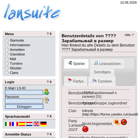
10.08.2026
Menu
?
X
Benutzerdetails von ????
Hilfe ?
Зapaбamывaй в paзмep
Startseite
Informationen
Hier findest du alle Details zu dem Benutzer
???? Зapaбamывaй в paзмep
Anmelden
Gästeliste
Mail
Spieler
Lesezeichen
Turniere
Sitzplan
Sonstiges
Clans
Partys
Turniere
Login
?
X
E-Mail / LS-ID
Benutzername
(???? Зapaбamывaй в
paзмep) [31]
Passwort
Benutzergruppe
Keiner Gruppe zugeordnet
Clan
kdsywj
[
http://https://forms.yandex.ru/clo
Sprachauswahl
?
X
Party
Nicht Angemeldet,
'
Lanwahn
2023
'
Anmelde-Status
?
X