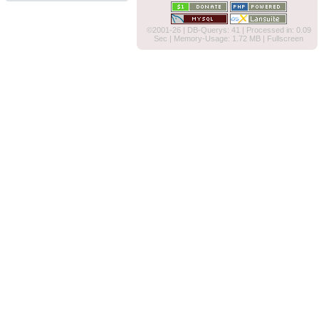
©2001-26
| DB-Querys: 41 | Processed in: 0.09
Sec | Memory-Usage: 1.72 MB |
Fullscreen