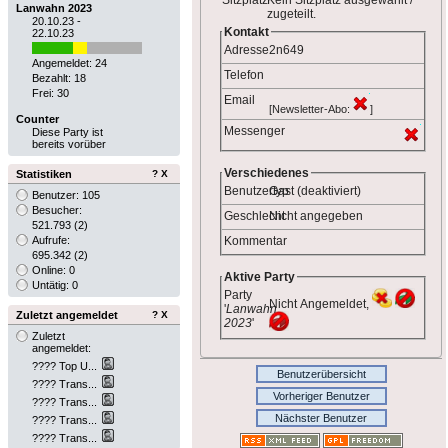
Sitzplatz
Kein Sitzplatz ausgewählt /
Lanwahn 2023
zugeteilt.
20.10.23 -
Kontakt
22.10.23
Adresse
2n649
Angemeldet: 24
Telefon
Bezahlt: 18
Frei: 30
Email
[Newsletter-Abo:
]
Counter
Messenger
Diese Party ist
bereits vorüber
Verschiedenes
Statistiken
?
X
Benutzertyp
Gast (deaktiviert)
Benutzer: 105
Besucher:
Geschlecht
Nicht angegeben
521.793
(2)
Aufrufe:
Kommentar
695.342
(2)
Online: 0
Aktive Party
Untätig: 0
Party
Nicht Angemeldet,
'
Lanwahn
Zuletzt angemeldet
?
X
2023
'
Zuletzt
angemeldet:
???? Top U...
Benutzerübersicht
???? Trans...
Vorheriger Benutzer
???? Trans...
Nächster Benutzer
???? Trans...
???? Trans...