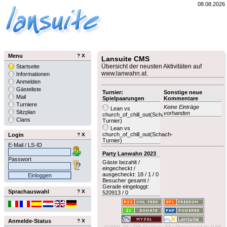
08.08.2026
Menu
?
X
Lansuite CMS
Übersicht der neusten Aktivitäten auf
Startseite
www.lanwahn.at.
Informationen
Anmelden
Gästeliste
Turnier:
Sonstige neue
Mail
Spielpaarungen
Kommentare
Turniere
Keine Einträge
Lean vs
Sitzplan
vorhanden
church_of_chill_out
(Schach-
Clans
Turnier)
Lean vs
church_of_chill_out
(Schach-
Login
?
X
Turnier)
E-Mail / LS-ID
Party Lanwahn 2023
Passwort
Gäste bezahlt /
eingecheckt /
ausgecheckt: 18 / 1 / 0
Besucher gesamt /
Gerade eingeloggt:
Sprachauswahl
?
X
520913 / 0
Anmelde-Status
?
X