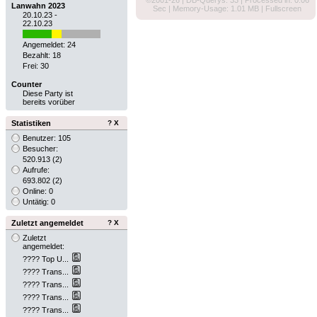
©2001-26
| DB-Querys: 33 | Processed in: 0.06
Lanwahn 2023
Sec | Memory-Usage: 1.01 MB |
Fullscreen
20.10.23 -
22.10.23
Angemeldet: 24
Bezahlt: 18
Frei: 30
Counter
Diese Party ist
bereits vorüber
Statistiken
?
X
Benutzer: 105
Besucher:
520.913
(2)
Aufrufe:
693.802
(2)
Online: 0
Untätig: 0
Zuletzt angemeldet
?
X
Zuletzt
angemeldet:
???? Top U...
???? Trans...
???? Trans...
???? Trans...
???? Trans...